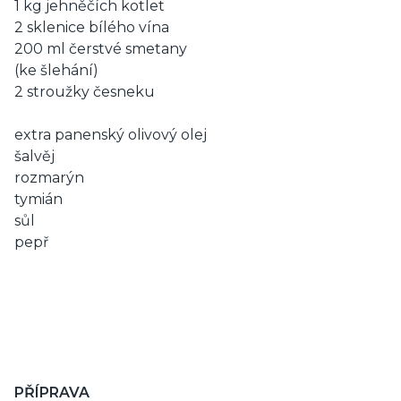
1 kg jehněčích kotlet
2 sklenice bílého vína
200 ml čerstvé smetany
(ke šlehání)
2 stroužky česneku
extra panenský olivový olej
šalvěj
rozmarýn
tymián
sůl
pepř
PŘÍPRAVA