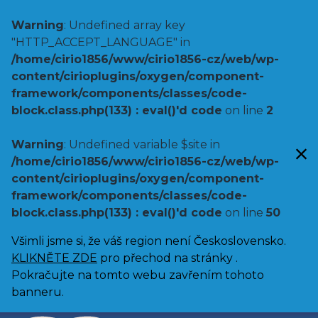
Warning
: Undefined array key
"HTTP_ACCEPT_LANGUAGE" in
/home/cirio1856/www/cirio1856-cz/web/wp-
content/cirioplugins/oxygen/component-
framework/components/classes/code-
block.class.php(133) : eval()'d code
on line
2
Warning
: Undefined variable $site in
/home/cirio1856/www/cirio1856-cz/web/wp-
content/cirioplugins/oxygen/component-
framework/components/classes/code-
block.class.php(133) : eval()'d code
on line
50
Všimli jsme si, že váš region není Československo.
KLIKNĚTE ZDE
pro přechod na stránky .
Pokračujte na tomto webu zavřením tohoto
banneru.