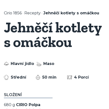
Cirio 1856
·
Recepty
·
Jehněčí kotlety s omáčkou
Jehněčí kotlety
s omáčkou
Hlavní jídlo
Maso
Střední
50 min
4 Porcí
SLOŽENÍ
680 g
CIRIO Polpa