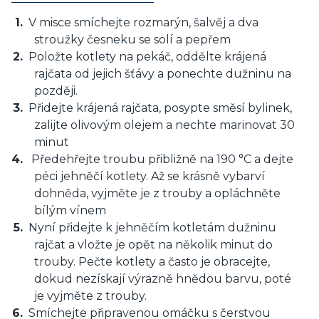
V misce smíchejte rozmarýn, šalvěj a dva
stroužky česneku se solí a pepřem
Položte kotlety na pekáč, oddělte krájená
rajčata od jejich šťávy a ponechte dužninu na
později.
Přidejte krájená rajčata, posypte směsí bylinek,
zalijte olivovým olejem a nechte marinovat 30
minut
Předehřejte troubu přibližně na 190 °C a dejte
péci jehněčí kotlety. Až se krásně vybarví
dohněda, vyjměte je z trouby a opláchněte
bílým vínem
Nyní přidejte k jehněčím kotletám dužninu
rajčat a vložte je opět na několik minut do
trouby. Pečte kotlety a často je obracejte,
dokud nezískají výrazně hnědou barvu, poté
je vyjměte z trouby.
Smíchejte připravenou omáčku s čerstvou