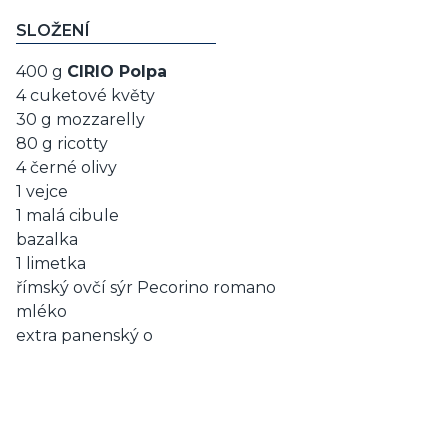
SLOŽENÍ
400 g
CIRIO Polpa
4 cuketové květy
30 g mozzarelly
80 g ricotty
4 černé olivy
1 vejce
1 malá cibule
bazalka
1 limetka
římský ovčí sýr Pecorino romano
mléko
extra panenský o