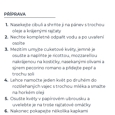
PŘÍPRAVA
Nasekejte cibuli a shrňte ji na pánev s trochou
oleje a krájenými rajčaty
Nechte kompletně odpařit vodu a po uvaření
osolte
Mezitím umyjte cuketové květy, jemně je
osušte a naplňte je ricottou, mozzarellou
nakrájenou na kostičky, nasekanými olivami a
sýrem pecorino romano a přidejte pepř a
trochu soli
Lehce namočte jeden květ po druhém do
rozšlehaných vajec s trochou mléka a smažte
na horkém oleji
Osušte květy v papírovém ubrousku a
uvelebte je na troše rajčatové omáčky
Nakonec pokapejte několika kapkami