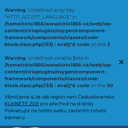
Warning
: Undefined array key
"HTTP_ACCEPT_LANGUAGE" in
/home/cirio1856/www/cirio1856-cz/web/wp-
content/cirioplugins/oxygen/component-
framework/components/classes/code-
block.class.php(133) : eval()'d code
on line
2
Warning
: Undefined variable $site in
/home/cirio1856/www/cirio1856-cz/web/wp-
content/cirioplugins/oxygen/component-
framework/components/classes/code-
block.class.php(133) : eval()'d code
on line
50
Všimli jsme si, že váš region není Československo.
KLIKNĚTE ZDE
pro přechod na stránky .
Pokračujte na tomto webu zavřením tohoto
banneru.