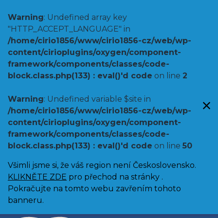
Warning
: Undefined array key
"HTTP_ACCEPT_LANGUAGE" in
/home/cirio1856/www/cirio1856-cz/web/wp-
content/cirioplugins/oxygen/component-
framework/components/classes/code-
block.class.php(133) : eval()'d code
on line
2
Warning
: Undefined variable $site in
/home/cirio1856/www/cirio1856-cz/web/wp-
content/cirioplugins/oxygen/component-
framework/components/classes/code-
block.class.php(133) : eval()'d code
on line
50
Všimli jsme si, že váš region není Československo.
KLIKNĚTE ZDE
pro přechod na stránky .
Pokračujte na tomto webu zavřením tohoto
banneru.