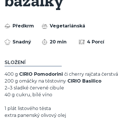
bazalky
Předkrm
Vegetariánská
Snadný
20 min
4 Porcí
SLOŽENÍ
400 g
CIRIO Pomodorini
či cherry rajčata čerstvá
200 g omáčky na těstoviny
CIRIO Basilico
2–3 sladké červené cibule
40 g cukru, bílé víno
1 plát listového těsta
extra panenský olivový olej