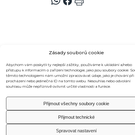
Inspirujte se našimi
Zásady souborů cookie
recepty
Abychom vám poskytli ty nejlepší zážitky, používáme k ukládání a/nebo
přístupu k informacím o zařízení technologie, jako jsou soubory cookie. So
s Cherry tomatoes
těmito technologiemi nám umožní zpracovávat údaje, jako je chování při
procházení nebo jedinečná ID na tomto webu. Nesouhlas nebo odvolání
souhlasu může nepříznivě ovlivnit určité vlastnosti a funkce.
Přijmout všechny soubory cookie
Přijmout technické
Spravovat nastavení